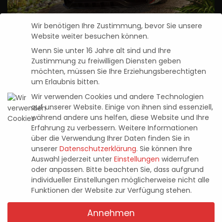
Wir benötigen Ihre Zustimmung, bevor Sie unsere
Website weiter besuchen können.
Forza Horizon 5 Trophäen Leitfaden
Wenn Sie unter 16 Jahre alt sind und Ihre
Danny
29. April 2025
Zustimmung zu freiwilligen Diensten geben
Posted
möchten, müssen Sie Ihre Erziehungsberechtigten
by
um Erlaubnis bitten.
Neuste Beiträge
Wir verwenden Cookies und andere Technologien
auf unserer Website. Einige von ihnen sind essenziell,
Entwicklervideo zu Tomb Raider: Legacy
während andere uns helfen, diese Website und Ihre
of Atlantis zeigt knifflige Rätsel und
Erfahrung zu verbessern.
Weitere Informationen
tückische Fallen
über die Verwendung Ihrer Daten finden Sie in
unserer
Datenschutzerklärung
.
Sie können Ihre
4. August 2026
Auswahl jederzeit unter
Einstellungen
widerrufen
oder anpassen.
Bitte beachten Sie, dass aufgrund
Halo: Campaign Evolved – im Test (PS5)
individueller Einstellungen möglicherweise nicht alle
Funktionen der Website zur Verfügung stehen.
23. Juli 2026
Annehmen