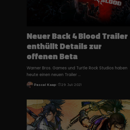
Neuer Back 4 Blood Trailer
enthüllt Details zur
offenen Beta
Warner Bros. Games und Turtle Rock Studios haben
heute einen neuen Trailer
...
Pascal Kaap
29. Juli 2021
Posted
by