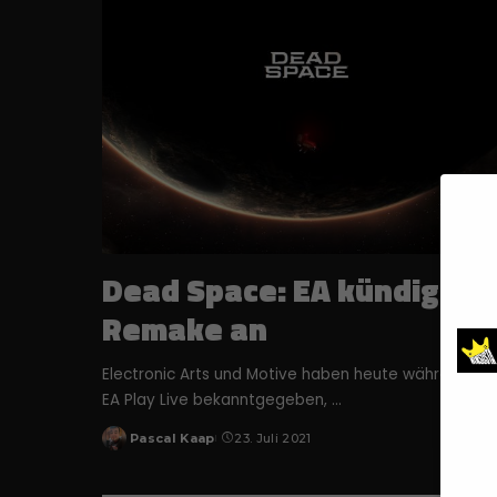
Dead Space: EA kündigt
Remake an
Electronic Arts und Motive haben heute während de
EA Play Live bekanntgegeben,
...
Pascal Kaap
23. Juli 2021
Posted
by