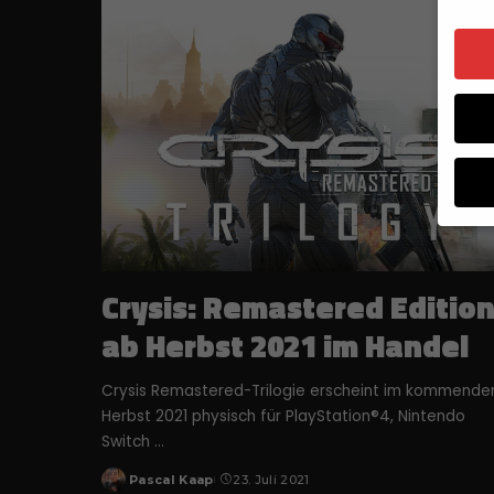
Wenn 
Crysis: Remastered Editio
Dien
Erlau
ab Herbst 2021 im Handel
Wir 
Einig
Crysis Remastered-Trilogie erscheint im kommende
und I
Herbst 2021 physisch für PlayStation®4, Nintendo
Verw
Switch
...
beach
nicht
Pascal Kaap
23. Juli 2021
Posted