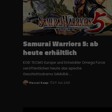
Samurai Warriors 5: ab
heute erhältlich
KOEI TECMO Europe und Entwickler Omega Force
veröffentlichen heute das epische
Geschichtsdrama SAMURAI
...
Pascal Kaap
27. Juli 2021
Posted
by