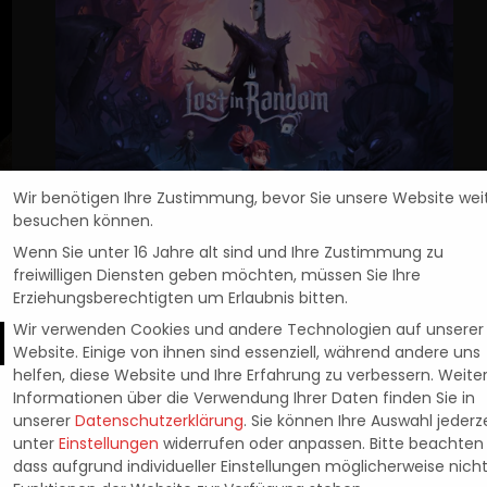
Wir benötigen Ihre Zustimmung, bevor Sie unsere Website wei
besuchen können.
Wenn Sie unter 16 Jahre alt sind und Ihre Zustimmung zu
Lost in Random: erscheint
freiwilligen Diensten geben möchten, müssen Sie Ihre
Erziehungsberechtigten um Erlaubnis bitten.
am 10. September 2021
Wir verwenden Cookies und andere Technologien auf unserer
Website. Einige von ihnen sind essenziell, während andere uns
r
Electronic Arts und Zoink gaben heute im Rahmen der
helfen, diese Website und Ihre Erfahrung zu verbessern.
Weite
EA Play Live
...
Informationen über die Verwendung Ihrer Daten finden Sie in
unserer
Datenschutzerklärung
.
Sie können Ihre Auswahl jederze
Pascal Kaap
23. Juli 2021
Posted
unter
Einstellungen
widerrufen oder anpassen.
Bitte beachten 
by
dass aufgrund individueller Einstellungen möglicherweise nicht