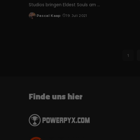
uns 
Studios bringen Eldest Souls am
...
Pascal Kaap
19. Juli 2021
Posted
by
1
Finde uns hier