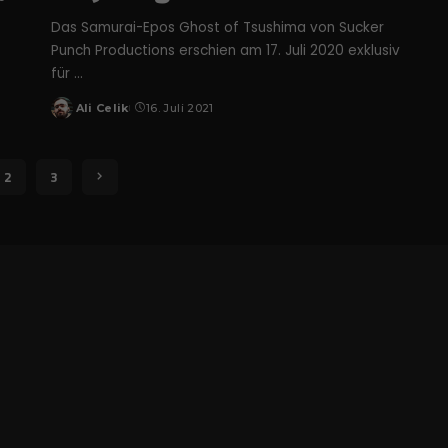
zu verstehen, wie unsere Besucher unsere Website nutzen.
Das Samurai-Epos Ghost of Tsushima von Sucker
Cookie-Informationen anzeigen
Punch Productions erschien am 17. Juli 2020 exklusiv
Datenschutzerklärung
Imp
für
...
Ali Celik
16. Juli 2021
Posted
by
2
3