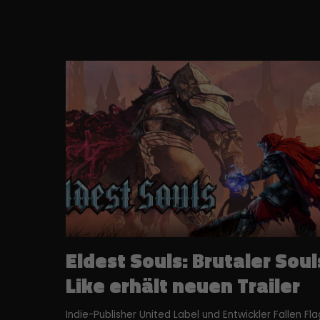
Hier 
by
Ihre 
Info
A
Wir 
Ess
Esse
einw
Ext
Inha
stan
beda
Eldest Souls: Brutaler Soul
Like erhält neuen Trailer
Sta
Indie-Publisher United Label und Entwickler Fallen Fla
Stat