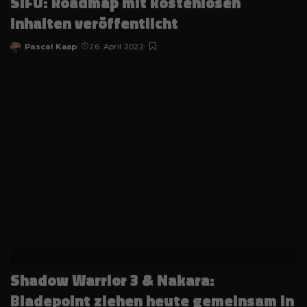
SIFU: Roadmap mit kostenlosen
Inhalten veröffentlicht
Pascal Kaap
26. April 2022
Posted
by
Shadow Warrior 3 & Nakara:
Bladepoint ziehen heute gemeinsam in