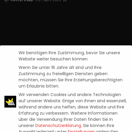
Pascal Kaap
21. April 2022
Posted
by
Wir benötigen Ihre Zustimmung, bevor Sie unsere
Website weiter besuchen können.
Wenn Sie unter 16 Jahre alt sind und Ihre
Zustimmung zu freiwilligen Diensten geben
möchten, müssen Sie Ihre Erziehungsberechtigten
um Erlaubnis bitten.
Wir verwenden Cookies und andere Technologien
Chernobylite: im Test (PS5)
auf unserer Website. Einige von ihnen sind essenziell,
während andere uns helfen, diese Website und Ihre
Pascal Kaap
21. April 2022
Erfahrung zu verbessern.
Weitere Informationen
Posted
by
über die Verwendung Ihrer Daten finden Sie in
unserer
Datenschutzerklärung
.
Sie können Ihre
Auswahl jederzeit unter
Einstellungen
widerrufen