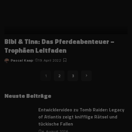
Bibi & Tina: Das Pferdeabenteuer –
Trophäen Leitfaden
Pascal Kaap
19. April 2022
Posted
by
1
2
3
Neuste Beiträge
Entwicklervideo zu Tomb Raider: Legacy
of Atlantis zeigt knifflige Rätsel und
tückische Fallen
4. August 2026