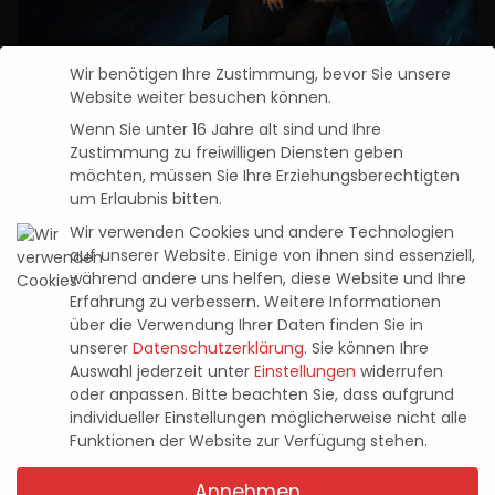
Wir benötigen Ihre Zustimmung, bevor Sie unsere
Banishers: Ghosts of New Eden
Website weiter besuchen können.
Trophäen Leitfaden
Wenn Sie unter 16 Jahre alt sind und Ihre
Zustimmung zu freiwilligen Diensten geben
Pascal Kaap
12. Februar 2024
Posted
möchten, müssen Sie Ihre Erziehungsberechtigten
by
um Erlaubnis bitten.
Neuste Beiträge
Wir verwenden Cookies und andere Technologien
auf unserer Website. Einige von ihnen sind essenziell,
Entwicklervideo zu Tomb Raider: Legacy
während andere uns helfen, diese Website und Ihre
Erfahrung zu verbessern.
Weitere Informationen
of Atlantis zeigt knifflige Rätsel und
über die Verwendung Ihrer Daten finden Sie in
tückische Fallen
unserer
Datenschutzerklärung
.
Sie können Ihre
4. August 2026
Auswahl jederzeit unter
Einstellungen
widerrufen
oder anpassen.
Bitte beachten Sie, dass aufgrund
individueller Einstellungen möglicherweise nicht alle
Halo: Campaign Evolved – im Test (PS5)
Funktionen der Website zur Verfügung stehen.
23. Juli 2026
Annehmen