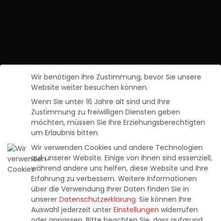
Wir benötigen Ihre Zustimmung, bevor Sie unsere
Website weiter besuchen können.
Wenn Sie unter 16 Jahre alt sind und Ihre
Zustimmung zu freiwilligen Diensten geben
möchten, müssen Sie Ihre Erziehungsberechtigten
um Erlaubnis bitten.
Prince of Persia: The Lost Crown – Alle
Wir verwenden Cookies und andere Technologien
Sammelobjekte
auf unserer Website. Einige von ihnen sind essenziell,
während andere uns helfen, diese Website und Ihre
Pascal Kaap
18. Januar 2024
Posted
Erfahrung zu verbessern.
Weitere Informationen
by
über die Verwendung Ihrer Daten finden Sie in
unserer
Datenschutzerklärung
.
Sie können Ihre
Auswahl jederzeit unter
Einstellungen
widerrufen
oder anpassen.
Bitte beachten Sie, dass aufgrund