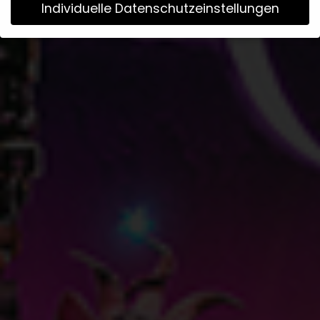
Individuelle Datenschutzeinstellungen
Wir verwenden Cookies
Wenn Sie unter 16 Jahre alt sind und Ihre Zustimmung zu
freiwilligen Diensten geben möchten, müssen Sie Ihre
Erziehungsberechtigten um Erlaubnis bitten.
Wir verwenden Cookies und andere Technologien auf
unserer Website. Einige von ihnen sind essenziell, während
andere uns helfen, diese Website und Ihre Erfahrung zu
verbessern.
Weitere Informationen über die Verwendung
Ihrer Daten finden Sie in unserer
Datenschutzerklärung
.
Bitte beachten Sie, dass aufgrund individueller
Einstellungen möglicherweise nicht alle Funktionen der
Website zur Verfügung stehen.
Hier finden Sie eine Übersicht über alle verwendeten
Cookies. Sie können Ihre Einwilligung zu ganzen Kategorien
geben oder sich weitere Informationen anzeigen lassen
und so nur bestimmte Cookies auswählen.
Annehmen
Speichern
Ablehnen