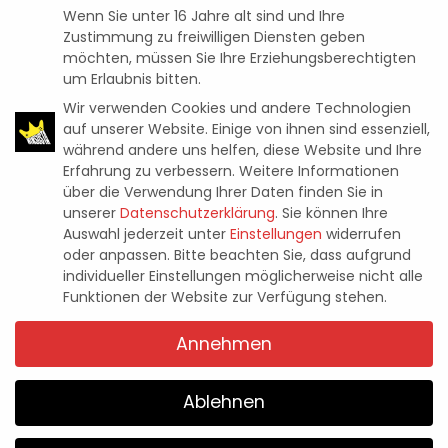
Wenn Sie unter 16 Jahre alt sind und Ihre
Zustimmung zu freiwilligen Diensten geben
möchten, müssen Sie Ihre Erziehungsberechtigten
um Erlaubnis bitten.
Wir verwenden Cookies und andere Technologien
auf unserer Website. Einige von ihnen sind essenziell,
während andere uns helfen, diese Website und Ihre
Erfahrung zu verbessern.
Weitere Informationen
News
2K: UNWIDERSTEHLICHE
über die Verwendung Ihrer Daten finden Sie in
unserer
Datenschutzerklärung
.
Sie können Ihre
ANGEBOTE ZUM BLACK FRIDAY
Auswahl jederzeit unter
Einstellungen
widerrufen
oder anpassen.
Bitte beachten Sie, dass aufgrund
UND CYBER MONDAY
individueller Einstellungen möglicherweise nicht alle
Funktionen der Website zur Verfügung stehen.
Pascal Kaap
21. November 2022
Posted
Annehmen
by
Ablehnen