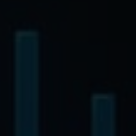
freiwilligen Diensten geben möchten, müssen Sie Ihre
Erziehungsberechtigten um Erlaubnis bitten.
Wir verwenden Cookies und andere Technologien auf
unserer Website. Einige von ihnen sind essenziell, während
andere uns helfen, diese Website und Ihre Erfahrung zu
verbessern.
Weitere Informationen über die Verwendung
Ihrer Daten finden Sie in unserer
Datenschutzerklärung
.
Bitte beachten Sie, dass aufgrund individueller
Einstellungen möglicherweise nicht alle Funktionen der
Website zur Verfügung stehen.
Hier finden Sie eine Übersicht über alle verwendeten
Cookies. Sie können Ihre Einwilligung zu ganzen Kategorien
geben oder sich weitere Informationen anzeigen lassen
und so nur bestimmte Cookies auswählen.
Annehmen
Speichern
Ablehnen
Zurück
Wir verwenden Cookies
Essenziell (1)