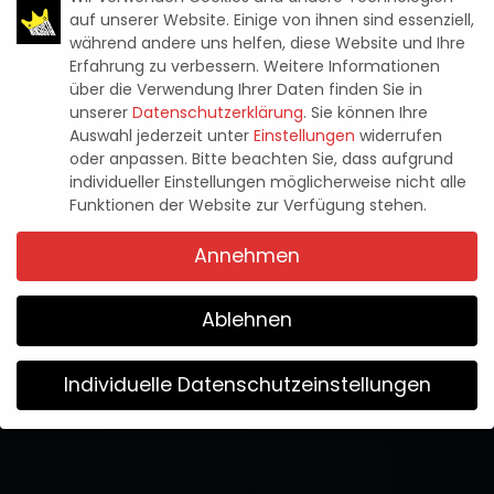
auf unserer Website. Einige von ihnen sind essenziell,
während andere uns helfen, diese Website und Ihre
Erfahrung zu verbessern.
Weitere Informationen
News
AI-UNTERSTÜTZTE NVIDIA-RTX-
über die Verwendung Ihrer Daten finden Sie in
unserer
Datenschutzerklärung
.
Sie können Ihre
VIDEOS AB SOFORT IN MOZILLA
Auswahl jederzeit unter
Einstellungen
widerrufen
oder anpassen.
Bitte beachten Sie, dass aufgrund
FIREFOX VERFÜGBAR
individueller Einstellungen möglicherweise nicht alle
Funktionen der Website zur Verfügung stehen.
Pascal Kaap
15. Mai 2024
Posted
Annehmen
by
Ablehnen
Individuelle Datenschutzeinstellungen
Wir verwenden Cookies
Wenn Sie unter 16 Jahre alt sind und Ihre Zustimmung zu