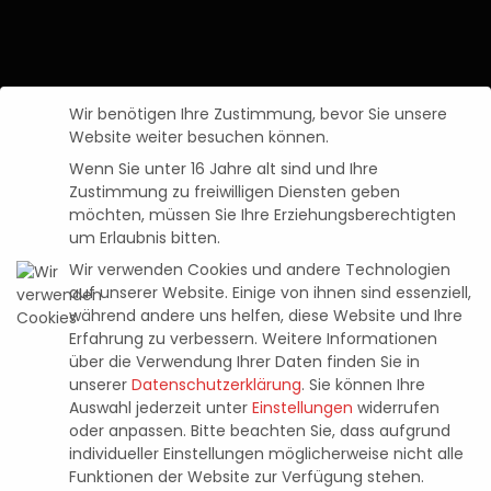
Wir benötigen Ihre Zustimmung, bevor Sie unsere
Website weiter besuchen können.
Wenn Sie unter 16 Jahre alt sind und Ihre
Zustimmung zu freiwilligen Diensten geben
möchten, müssen Sie Ihre Erziehungsberechtigten
um Erlaubnis bitten.
Wir verwenden Cookies und andere Technologien
auf unserer Website. Einige von ihnen sind essenziell,
während andere uns helfen, diese Website und Ihre
Erfahrung zu verbessern.
Weitere Informationen
über die Verwendung Ihrer Daten finden Sie in
News
DISPATCH STAFFELFINALE FÜR
unserer
Datenschutzerklärung
.
Sie können Ihre
Auswahl jederzeit unter
Einstellungen
widerrufen
PC UND PS5
oder anpassen.
Bitte beachten Sie, dass aufgrund
individueller Einstellungen möglicherweise nicht alle
Funktionen der Website zur Verfügung stehen.
Pascal Kaap
12. November 2025
Posted