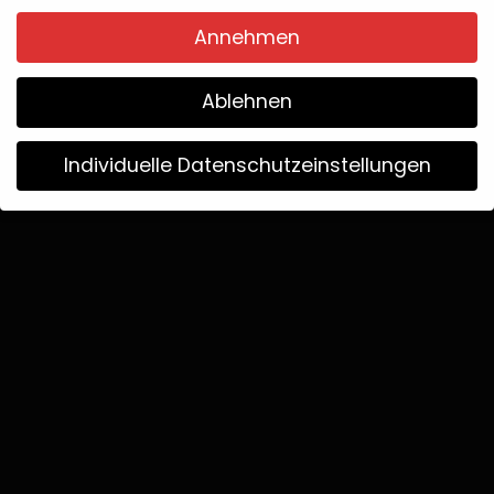
by
Annehmen
Ablehnen
Individuelle Datenschutzeinstellungen
Wir verwenden Cookies
Wenn Sie unter 16 Jahre alt sind und Ihre Zustimmung zu
freiwilligen Diensten geben möchten, müssen Sie Ihre
Erziehungsberechtigten um Erlaubnis bitten.
Wir verwenden Cookies und andere Technologien auf
unserer Website. Einige von ihnen sind essenziell, während
andere uns helfen, diese Website und Ihre Erfahrung zu
verbessern.
Weitere Informationen über die Verwendung
Ihrer Daten finden Sie in unserer
Datenschutzerklärung
.
Bitte beachten Sie, dass aufgrund individueller