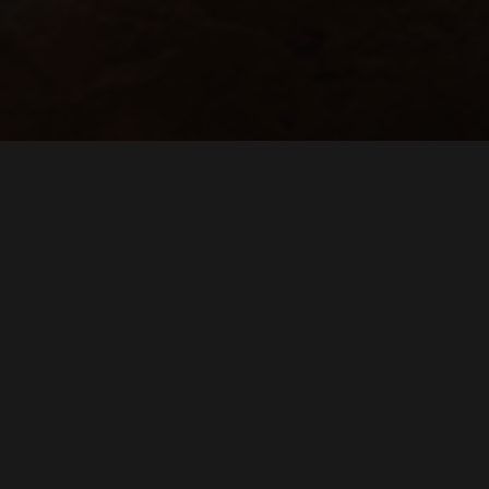
Die PlayStation VR2 ist
endlich da und zum
Launch gibt es gleich
einen ganz besonderen
Titel aus dem Hause
Sony, denn mit Horizon: