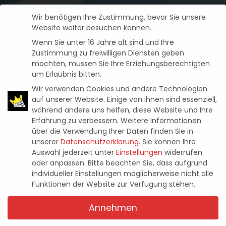
Wir benötigen Ihre Zustimmung, bevor Sie unsere
Website weiter besuchen können.
Wenn Sie unter 16 Jahre alt sind und Ihre
Zustimmung zu freiwilligen Diensten geben
möchten, müssen Sie Ihre Erziehungsberechtigten
um Erlaubnis bitten.
Wir verwenden Cookies und andere Technologien
auf unserer Website. Einige von ihnen sind essenziell,
während andere uns helfen, diese Website und Ihre
Erfahrung zu verbessern.
Weitere Informationen
über die Verwendung Ihrer Daten finden Sie in
PlayStation
PSVR2
Reviews
HORIZON: CALL OF THE
unserer
Datenschutzerklärung
.
Sie können Ihre
Auswahl jederzeit unter
Einstellungen
widerrufen
MOUNTAIN- IM TEST (PSVR2)
oder anpassen.
Bitte beachten Sie, dass aufgrund
individueller Einstellungen möglicherweise nicht alle
Funktionen der Website zur Verfügung stehen.
Pascal Kaap
27. Februar 2023
Posted
by
Annehmen