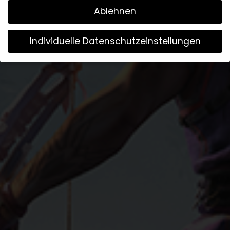
Ablehnen
Individuelle Datenschutzeinstellungen
Wir verwenden Cookies
Wenn Sie unter 16 Jahre alt sind und Ihre Zustimmung zu
freiwilligen Diensten geben möchten, müssen Sie Ihre
Erziehungsberechtigten um Erlaubnis bitten.
Wir verwenden Cookies und andere Technologien auf
unserer Website. Einige von ihnen sind essenziell, während
andere uns helfen, diese Website und Ihre Erfahrung zu
verbessern.
Weitere Informationen über die Verwendung
Ihrer Daten finden Sie in unserer
Datenschutzerklärung
.
Bitte beachten Sie, dass aufgrund individueller
Einstellungen möglicherweise nicht alle Funktionen der
Website zur Verfügung stehen.
Hier finden Sie eine Übersicht über alle verwendeten
Cookies. Sie können Ihre Einwilligung zu ganzen Kategorien