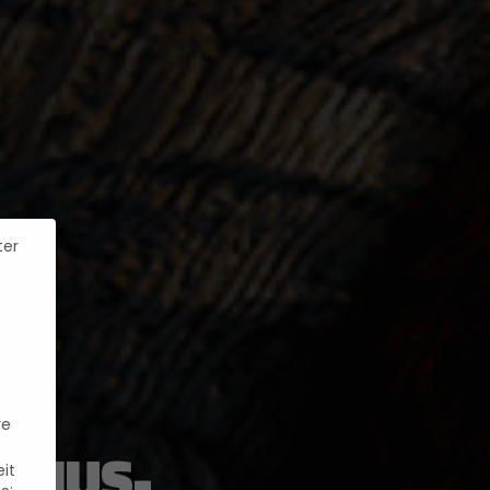
ter
re
HMUS-
it