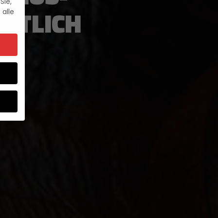
Sie,
LTLICH
 alle
um
e.
ebsite