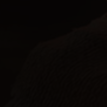
Verw
beach
nicht
Hier 
Ihre 
Info
A
Wir 
Ess
Esse
einw
Ext
Inha
stan
beda