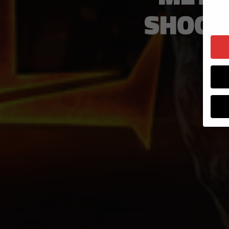
SHOOT
Wenn 
Dien
Erlau
Wir 
Einig
und I