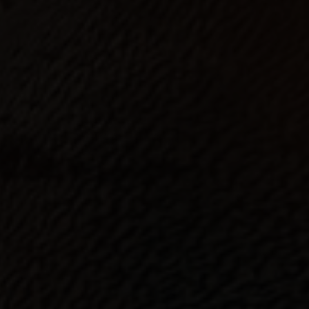
Sta
Stat
uns 