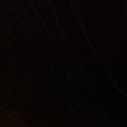
Bitte
se
nnen
hlen.
Zurück
Externe Medien
rden,