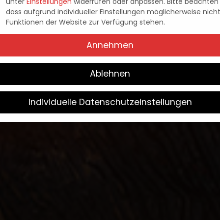
unter
Einstellungen
widerrufen oder anpassen.
Bitte beachten 
ER AB SOFORT ERHÄ
dass aufgrund individueller Einstellungen möglicherweise nicht
Funktionen der Website zur Verfügung stehen.
Annehmen
Pascal Kaap
15. September 2022
Posted
by
Ablehnen
Individuelle Datenschutzeinstellungen
Wir verwenden Cookies
Sie unter 16 Jahre alt sind und Ihre Zustimmung zu freiwilligen
sten geben möchten, müssen Sie Ihre Erziehungsberechtigten 
bnis bitten.
verwenden Cookies und andere Technologien auf unserer Websit
e von ihnen sind essenziell, während andere uns helfen, diese W
hre Erfahrung zu verbessern.
Weitere Informationen über die