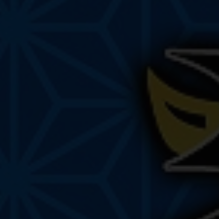
Wir verwenden Cookies und andere Technologien auf
unserer Website. Einige von ihnen sind essenziell, während
andere uns helfen, diese Website und Ihre Erfahrung zu
verbessern.
Weitere Informationen über die Verwendung
Ihrer Daten finden Sie in unserer
Datenschutzerklärung
.
Bitte beachten Sie, dass aufgrund individueller
Einstellungen möglicherweise nicht alle Funktionen der
Website zur Verfügung stehen.
Hier finden Sie eine Übersicht über alle verwendeten
Cookies. Sie können Ihre Einwilligung zu ganzen Kategorien
geben oder sich weitere Informationen anzeigen lassen
und so nur bestimmte Cookies auswählen.
Annehmen
Speichern
Ablehnen
Zurück
Wir verwenden Cookies
Essenziell (1)
Essenzielle Cookies ermöglichen grundlegende Funktionen und
sind für die einwandfreie Funktion der Website erforderlich.
Cookie-Informationen anzeigen