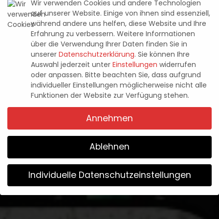
Wir verwenden Cookies und andere Technologien
auf unserer Website. Einige von ihnen sind essenziell,
während andere uns helfen, diese Website und Ihre
Erfahrung zu verbessern.
Weitere Informationen
News
ONE PIECE ODYSSEY: NEUER
über die Verwendung Ihrer Daten finden Sie in
unserer
Datenschutzerklärung
.
Sie können Ihre
TRAILER ZEIGT DYNAMISCHES
Auswahl jederzeit unter
Einstellungen
widerrufen
oder anpassen.
Bitte beachten Sie, dass aufgrund
GAMEPLAY
individueller Einstellungen möglicherweise nicht alle
Funktionen der Website zur Verfügung stehen.
Pascal Kaap
21. Dezember 2022
Posted
Annehmen
by
Ablehnen
Individuelle Datenschutzeinstellungen
Wir verwenden Cookies