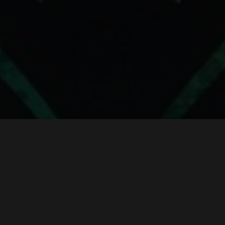
Bandai Namco Europe
veröffentlicht einen
neuen Trailer zu ONE
PIECE ODYSSEY, der