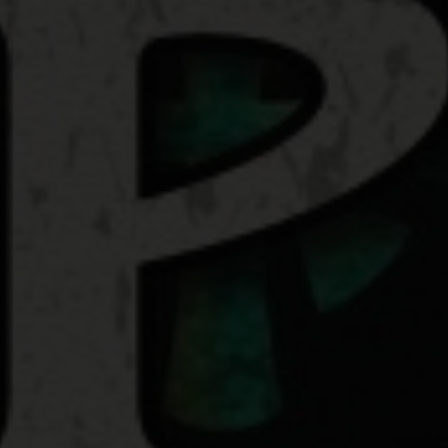
Wenn Sie unter 16 Jahre alt sind und Ihre Zustimmung zu
freiwilligen Diensten geben möchten, müssen Sie Ihre
Erziehungsberechtigten um Erlaubnis bitten.
Wir verwenden Cookies und andere Technologien auf
unserer Website. Einige von ihnen sind essenziell, während
andere uns helfen, diese Website und Ihre Erfahrung zu
verbessern.
Weitere Informationen über die Verwendung
Ihrer Daten finden Sie in unserer
Datenschutzerklärung
.
Bitte beachten Sie, dass aufgrund individueller
Einstellungen möglicherweise nicht alle Funktionen der
Website zur Verfügung stehen.
Hier finden Sie eine Übersicht über alle verwendeten
Cookies. Sie können Ihre Einwilligung zu ganzen Kategorien
geben oder sich weitere Informationen anzeigen lassen
und so nur bestimmte Cookies auswählen.
Annehmen
Speichern
Ablehnen
Zurück
Wir verwenden Cookies