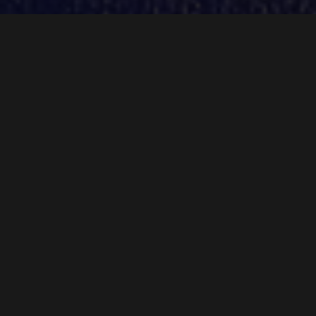
In diesem Oktober gibt
Topgolf sein Debüt
in PGA TOUR® 2K23 und
fordert die Spieler:innen
heraus, ihr Können im
Spiel gegen ihre Freunde
auf die Probe zu stellen.
Um Highscores zu erzielen und die anderen zu
beeindrucken, ist mehr als nur Finesse gefragt. In einer