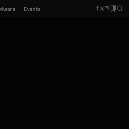
rdware
Events
0