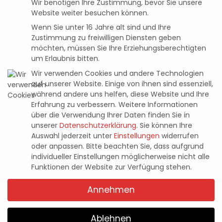
Wir benötigen Ihre Zustimmung, bevor Sie unsere
Website weiter besuchen können.
Wenn Sie unter 16 Jahre alt sind und Ihre
Zustimmung zu freiwilligen Diensten geben
möchten, müssen Sie Ihre Erziehungsberechtigten
um Erlaubnis bitten.
Wir verwenden Cookies und andere Technologien
auf unserer Website. Einige von ihnen sind essenziell,
während andere uns helfen, diese Website und Ihre
Erfahrung zu verbessern.
Weitere Informationen
über die Verwendung Ihrer Daten finden Sie in
News
STAR WARS: GALACTIC RACER™
unserer
Datenschutzerklärung
.
Sie können Ihre
Auswahl jederzeit unter
Einstellungen
widerrufen
ERSCHEINT AM 6. OKTOBER 2026
oder anpassen.
Bitte beachten Sie, dass aufgrund
individueller Einstellungen möglicherweise nicht alle
Funktionen der Website zur Verfügung stehen.
Daniel Weber
8. Juni 2026
Posted
by
Annehmen
Ablehnen