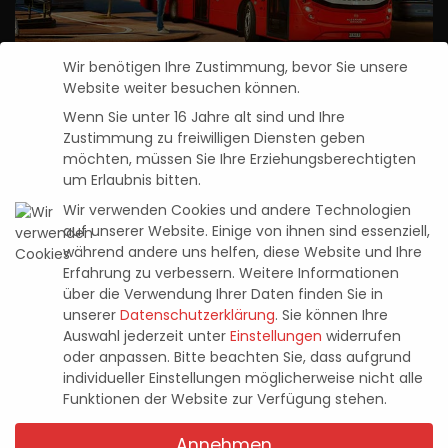
Wir benötigen Ihre Zustimmung, bevor Sie unsere
Der Bus Simulator 2021 ist ab sofort
Website weiter besuchen können.
erhältlich
Wenn Sie unter 16 Jahre alt sind und Ihre
Zustimmung zu freiwilligen Diensten geben
Pascal Kaap
7. September 2021
Posted
möchten, müssen Sie Ihre Erziehungsberechtigten
by
um Erlaubnis bitten.
Neuste Beiträge
Wir verwenden Cookies und andere Technologien
auf unserer Website. Einige von ihnen sind essenziell,
Entwicklervideo zu Tomb Raider: Legacy
während andere uns helfen, diese Website und Ihre
Erfahrung zu verbessern.
Weitere Informationen
of Atlantis zeigt knifflige Rätsel und
über die Verwendung Ihrer Daten finden Sie in
tückische Fallen
unserer
Datenschutzerklärung
.
Sie können Ihre
4. August 2026
Auswahl jederzeit unter
Einstellungen
widerrufen
oder anpassen.
Bitte beachten Sie, dass aufgrund
individueller Einstellungen möglicherweise nicht alle
Halo: Campaign Evolved – im Test (PS5)
Funktionen der Website zur Verfügung stehen.
23. Juli 2026
Annehmen