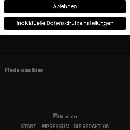
Ablehnen
Assassins Creed IV: Black Flag Resynced:
Individuelle Datenschutzeinstellungen
im Test – (PS5)
8. Juli 2026
Wir verwenden Cookies
Wenn Sie unter 16 Jahre alt sind und Ihre Zustimmung zu
freiwilligen Diensten geben möchten, müssen Sie Ihre
Erziehungsberechtigten um Erlaubnis bitten.
Finde uns hier
Wir verwenden Cookies und andere Technologien auf
unserer Website. Einige von ihnen sind essenziell, während
andere uns helfen, diese Website und Ihre Erfahrung zu
verbessern.
Weitere Informationen über die Verwendung
Ihrer Daten finden Sie in unserer
Datenschutzerklärung
.
Bitte beachten Sie, dass aufgrund individueller
Einstellungen möglicherweise nicht alle Funktionen der
Website zur Verfügung stehen.
START
IMPRESSUM
DIE REDAKTION
Hier finden Sie eine Übersicht über alle verwendeten