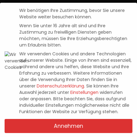
Wir benötigen Ihre Zustimmung, bevor Sie unsere
Ayo the Clown: im Test (PS5)
Website weiter besuchen können.
Pascal Kaap
2. Mai 2022
Wenn Sie unter 16 Jahre alt sind und Ihre
Posted
Zustimmung zu freiwilligen Diensten geben
by
möchten, müssen Sie Ihre Erziehungsberechtigten
Neuste Beiträge
um Erlaubnis bitten.
Wir verwenden Cookies und andere Technologien
Entwicklervideo zu Tomb Raider: Legacy
auf unserer Website. Einige von ihnen sind essenziell,
of Atlantis zeigt knifflige Rätsel und
während andere uns helfen, diese Website und Ihre
tückische Fallen
Erfahrung zu verbessern.
Weitere Informationen
über die Verwendung Ihrer Daten finden Sie in
4. August 2026
unserer
Datenschutzerklärung
.
Sie können Ihre
Auswahl jederzeit unter
Einstellungen
widerrufen
Halo: Campaign Evolved – im Test (PS5)
oder anpassen.
Bitte beachten Sie, dass aufgrund
individueller Einstellungen möglicherweise nicht alle
23. Juli 2026
Funktionen der Website zur Verfügung stehen.
Annehmen
The Incident at Galley House
21. Juli 2026