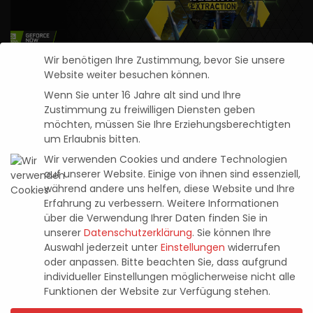
Wir benötigen Ihre Zustimmung, bevor Sie unsere
Website weiter besuchen können.
Tom Clancy’s Rainbow Six Extraction:
Wenn Sie unter 16 Jahre alt sind und Ihre
Shooter kommt zu GeForce NOW
Zustimmung zu freiwilligen Diensten geben
möchten, müssen Sie Ihre Erziehungsberechtigten
Pascal Kaap
20. Januar 2022
Posted
um Erlaubnis bitten.
by
Wir verwenden Cookies und andere Technologien
Neuste Beiträge
auf unserer Website. Einige von ihnen sind essenziell,
während andere uns helfen, diese Website und Ihre
Entwicklervideo zu Tomb Raider: Legacy
Erfahrung zu verbessern.
Weitere Informationen
über die Verwendung Ihrer Daten finden Sie in
of Atlantis zeigt knifflige Rätsel und
unserer
Datenschutzerklärung
.
Sie können Ihre
tückische Fallen
Auswahl jederzeit unter
Einstellungen
widerrufen
4. August 2026
oder anpassen.
Bitte beachten Sie, dass aufgrund
individueller Einstellungen möglicherweise nicht alle
Funktionen der Website zur Verfügung stehen.
Halo: Campaign Evolved – im Test (PS5)