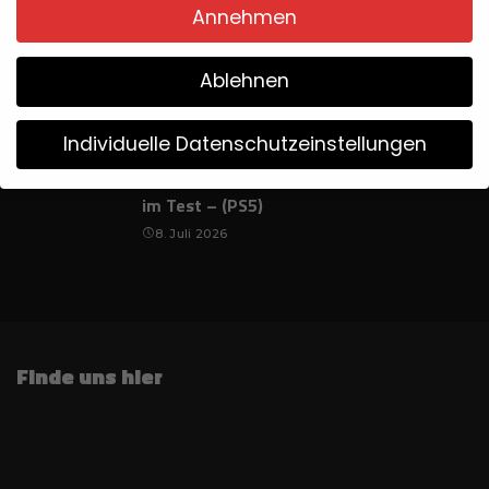
23. Juli 2026
Annehmen
Ablehnen
The Incident at Galley House
21. Juli 2026
Individuelle Datenschutzeinstellungen
Assassins Creed IV: Black Flag Resynced:
Wir verwenden Cookies
im Test – (PS5)
8. Juli 2026
Wenn Sie unter 16 Jahre alt sind und Ihre Zustimmung zu
freiwilligen Diensten geben möchten, müssen Sie Ihre
Erziehungsberechtigten um Erlaubnis bitten.
Wir verwenden Cookies und andere Technologien auf
unserer Website. Einige von ihnen sind essenziell, während
Finde uns hier
andere uns helfen, diese Website und Ihre Erfahrung zu
verbessern.
Weitere Informationen über die Verwendung
Ihrer Daten finden Sie in unserer
Datenschutzerklärung
.
Bitte beachten Sie, dass aufgrund individueller
Einstellungen möglicherweise nicht alle Funktionen der