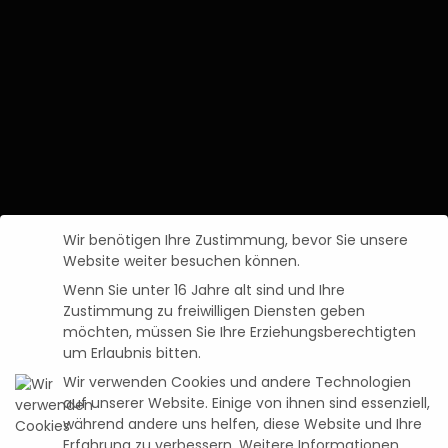
Wir benötigen Ihre Zustimmung, bevor Sie unsere
Website weiter besuchen können.
Wenn Sie unter 16 Jahre alt sind und Ihre
Zustimmung zu freiwilligen Diensten geben
möchten, müssen Sie Ihre Erziehungsberechtigten
um Erlaubnis bitten.
Wir verwenden Cookies und andere Technologien
auf unserer Website. Einige von ihnen sind essenziell,
während andere uns helfen, diese Website und Ihre
Erfahrung zu verbessern.
Weitere Informationen