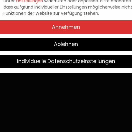
EASE IM FRÜHJAHR 
unter
Einstellungen
widerrufen oder anpassen.
Bitte beachten 
dass aufgrund individueller Einstellungen möglicherweise nicht
Funktionen der Website zur Verfügung stehen.
ANGEKÜNDIGT
Annehmen
Pascal Kaap
19. Dezember 2022
Posted
Ablehnen
by
Individuelle Datenschutzeinstellungen
Wir verwenden Cookies
Sie unter 16 Jahre alt sind und Ihre Zustimmung zu freiwilligen
sten geben möchten, müssen Sie Ihre Erziehungsberechtigten 
bnis bitten.
verwenden Cookies und andere Technologien auf unserer Websit
e von ihnen sind essenziell, während andere uns helfen, diese W
hre Erfahrung zu verbessern.
Weitere Informationen über die
endung Ihrer Daten finden Sie in unserer
Datenschutzerklärung
.