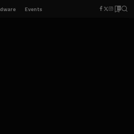
rdware
Events
0