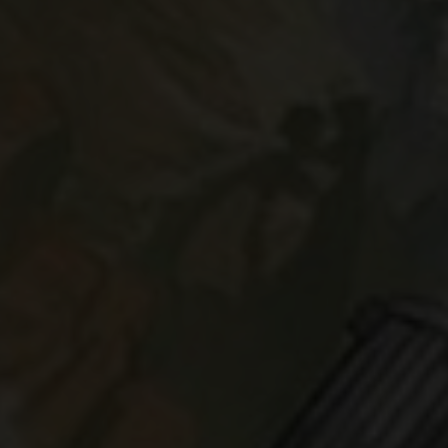
Verw
beach
nicht
Hier 
Ihre 
Info
A
Wir 
Ess
Esse
einw
Ext
Inha
stan
beda