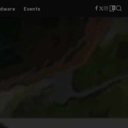
rdware
Events
0