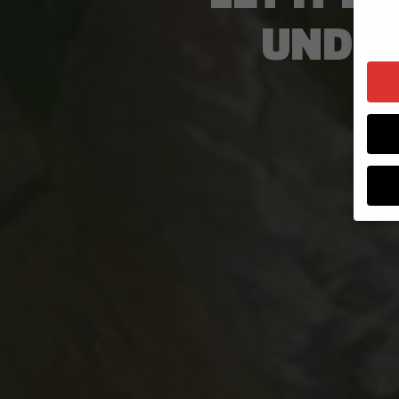
UND P
Wenn 
Dien
Erlau
Wir 
Einig
und I