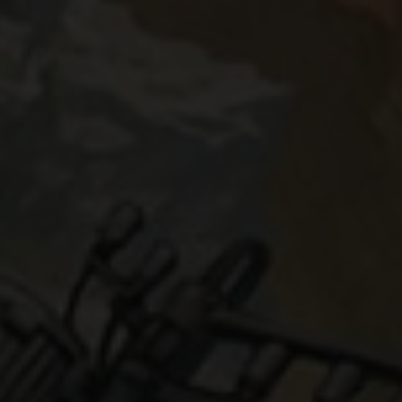
endung Ihrer Daten finden Sie in unserer
Datenschutzerklärung
.
ten Sie, dass aufgrund individueller Einstellungen möglicherwei
 alle Funktionen der Website zur Verfügung stehen.
finden Sie eine Übersicht über alle verwendeten Cookies. Sie kö
Einwilligung zu ganzen Kategorien geben oder sich weitere
rmationen anzeigen lassen und so nur bestimmte Cookies auswä
nnehmen
Speichern
Ablehnen
verwenden Cookies
enziell (1)
nzielle Cookies ermöglichen grundlegende Funktionen und sind für die
andfreie Funktion der Website erforderlich.
Cookie-Informationen anzeigen
erne Medien (7)
lte von Videoplattformen und Social-Media-Plattformen werden
dardmäßig blockiert. Wenn Cookies von externen Medien akzeptiert we
rf der Zugriff auf diese Inhalte keiner manuellen Einwilligung mehr.
Cookie-Informationen anzeigen