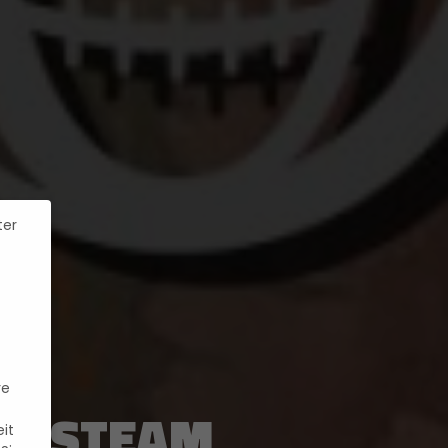
ter
re
AUF STEAM
it