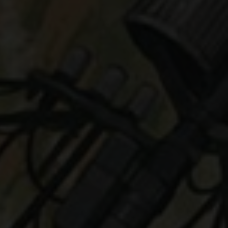
Sta
Stat
uns 