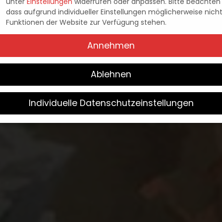
unter
Einstellungen
widerrufen oder anpassen.
Bitte beachten 
LAYSTATION 5 ERHÄ
dass aufgrund individueller Einstellungen möglicherweise nicht
Funktionen der Website zur Verfügung stehen.
Annehmen
Pascal Kaap
4. Dezember 2025
Posted
by
Ablehnen
Individuelle Datenschutzeinstellungen
Wir verwenden Cookies
Sie unter 16 Jahre alt sind und Ihre Zustimmung zu freiwilligen
sten geben möchten, müssen Sie Ihre Erziehungsberechtigten 
bnis bitten.
verwenden Cookies und andere Technologien auf unserer Websit
e von ihnen sind essenziell, während andere uns helfen, diese W
hre Erfahrung zu verbessern.
Weitere Informationen über die