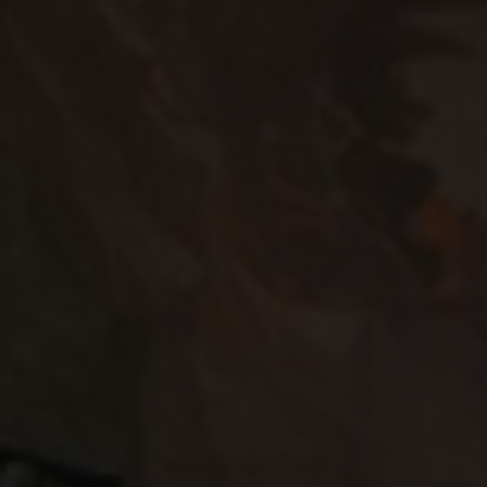
Bitte
se
nnen
hlen.
Zurück
Externe Medien
rden,