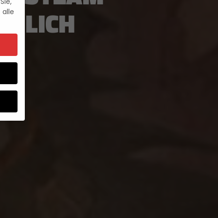
Sie,
LTLICH
 alle
um
e.
ebsite