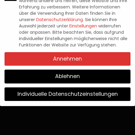
während andere uns helfen, diese Website und Ihre
Erfahrung zu verbessern.
Weitere Informationen
News
MISTS OF PANDARIA CLASSIC:
über die Verwendung Ihrer Daten finden Sie in
unserer
Datenschutzerklärung
.
Sie können Ihre
INHALTSUPDATE „LANDUNG“ AB
Auswahl jederzeit unter
Einstellungen
widerrufen
oder anpassen.
Bitte beachten Sie, dass aufgrund
SOFORT VERFÜGBAR
individueller Einstellungen möglicherweise nicht alle
Funktionen der Website zur Verfügung stehen.
Pascal Kaap
24. September 2025
Posted
Annehmen
by
Ablehnen
Individuelle Datenschutzeinstellungen
Wir verwenden Cookies
Wenn Sie unter 16 Jahre alt sind und Ihre Zustimmung zu
freiwilligen Diensten geben möchten, müssen Sie Ihre
Erziehungsberechtigten um Erlaubnis bitten.