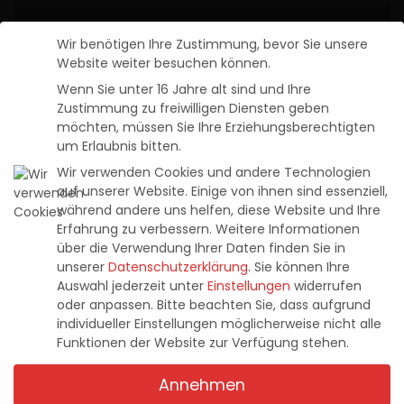
Alien: Isolation™ erscheint am 16.
Wir benötigen Ihre Zustimmung, bevor Sie unsere
Dezember für iOS und Android
Website weiter besuchen können.
Wenn Sie unter 16 Jahre alt sind und Ihre
Pascal Kaap
18. November 2021
Zustimmung zu freiwilligen Diensten geben
Posted
by
möchten, müssen Sie Ihre Erziehungsberechtigten
um Erlaubnis bitten.
Neuste Beiträge
Wir verwenden Cookies und andere Technologien
auf unserer Website. Einige von ihnen sind essenziell,
Entwicklervideo zu Tomb Raider: Legacy
während andere uns helfen, diese Website und Ihre
of Atlantis zeigt knifflige Rätsel und
Erfahrung zu verbessern.
Weitere Informationen
tückische Fallen
über die Verwendung Ihrer Daten finden Sie in
4. August 2026
unserer
Datenschutzerklärung
.
Sie können Ihre
Auswahl jederzeit unter
Einstellungen
widerrufen
oder anpassen.
Bitte beachten Sie, dass aufgrund
Halo: Campaign Evolved – im Test (PS5)
individueller Einstellungen möglicherweise nicht alle
23. Juli 2026
Funktionen der Website zur Verfügung stehen.
Annehmen