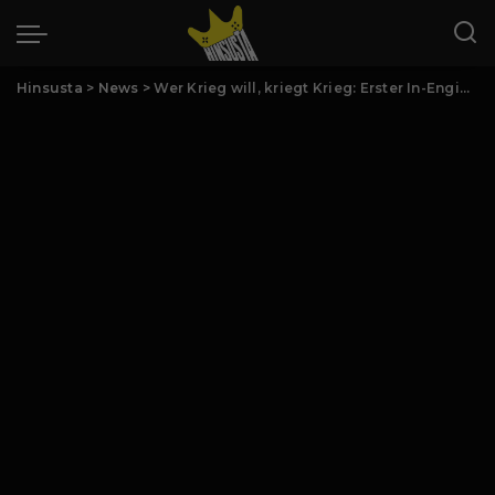
Hinsusta
>
News
>
Wer Krieg will, kriegt Krieg: Erster In-Engine-Trailer für Dawn of War IV enthüllt