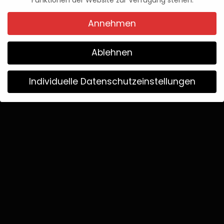
Funktionen der Website zur Verfügung stehen.
Pascal Kaap
28. September 2025
Posted
Annehmen
by
Ablehnen
Individuelle Datenschutzeinstellungen
Wir verwenden Cookies
Wenn Sie unter 16 Jahre alt sind und Ihre Zustimmung zu
freiwilligen Diensten geben möchten, müssen Sie Ihre
Erziehungsberechtigten um Erlaubnis bitten.
Wir verwenden Cookies und andere Technologien auf
unserer Website. Einige von ihnen sind essenziell, während
andere uns helfen, diese Website und Ihre Erfahrung zu
verbessern.
Weitere Informationen über die Verwendung
Ihrer Daten finden Sie in unserer
Datenschutzerklärung
.
Bitte beachten Sie, dass aufgrund individueller