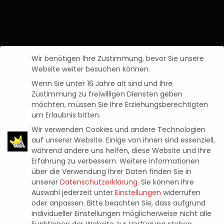
Wir benötigen Ihre Zustimmung, bevor Sie unsere
Website weiter besuchen können.
Wenn Sie unter 16 Jahre alt sind und Ihre
Zustimmung zu freiwilligen Diensten geben
möchten, müssen Sie Ihre Erziehungsberechtigten
um Erlaubnis bitten.
Wir verwenden Cookies und andere Technologien
auf unserer Website. Einige von ihnen sind essenziell,
während andere uns helfen, diese Website und Ihre
Erfahrung zu verbessern.
Weitere Informationen
News
WER KRIEG WILL, KRIEGT KRIEG:
über die Verwendung Ihrer Daten finden Sie in
unserer
Datenschutzerklärung
.
Sie können Ihre
ERSTER IN-ENGINE-TRAILER FÜR
Auswahl jederzeit unter
Einstellungen
widerrufen
oder anpassen.
Bitte beachten Sie, dass aufgrund
DAWN OF WAR IV ENTHÜLLT
individueller Einstellungen möglicherweise nicht alle