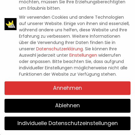
möchten, müssen Sie Ihre Erziehungsberechtigten
um Erlaubnis bitten.
Wir verwenden Cookies und andere Technologien
auf unserer Website. Einige von ihnen sind essenziell,
während andere uns helfen, diese Website und Ihre
Erfahrung zu verbessern.
Weitere Informationen
News
WWE 2K23: AB SOFORT MIT
über die Verwendung Ihrer Daten finden Sie in
unserer
Datenschutzerklärung
.
Sie können Ihre
WARGAMES UND MEHR
Auswahl jederzeit unter
Einstellungen
widerrufen
oder anpassen.
Bitte beachten Sie, dass aufgrund
ERHÄLTLICH
individueller Einstellungen möglicherweise nicht alle
Funktionen der Website zur Verfügung stehen.
Ali Celik
14. März 2023
Posted
Annehmen
by
Ablehnen
Individuelle Datenschutzeinstellungen