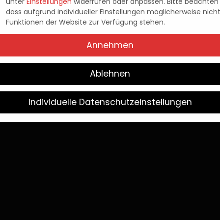
TION 5 UND PLAYS
unter
Einstellungen
widerrufen oder anpassen.
Bitte beachten 
dass aufgrund individueller Einstellungen möglicherweise nicht
Funktionen der Website zur Verfügung stehen.
VORBESTELLBAR
Annehmen
Pascal Kaap
21. September 2021
Posted
Ablehnen
by
Individuelle Datenschutzeinstellungen
Wir verwenden Cookies
Sie unter 16 Jahre alt sind und Ihre Zustimmung zu freiwilligen
sten geben möchten, müssen Sie Ihre Erziehungsberechtigten 
bnis bitten.
verwenden Cookies und andere Technologien auf unserer Websit
e von ihnen sind essenziell, während andere uns helfen, diese W
hre Erfahrung zu verbessern.
Weitere Informationen über die