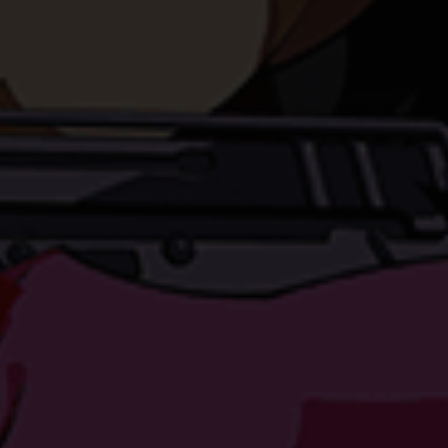
Bitte
se
nnen
hlen.
Zurück
Externe Medien
rden,