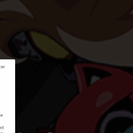
ter
re
it