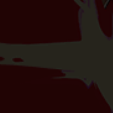
Verw
beach
nicht
Hier 
Ihre 
Info
A
Wir 
Ess
Esse
einw
Ext
Inha
stan
beda