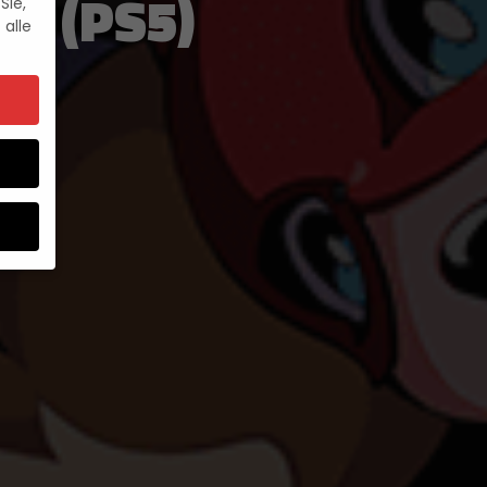
ST (PS5)
Sie,
 alle
um
e.
ebsite