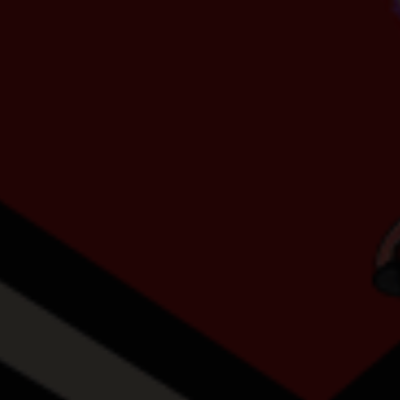
Sta
Stat
uns 