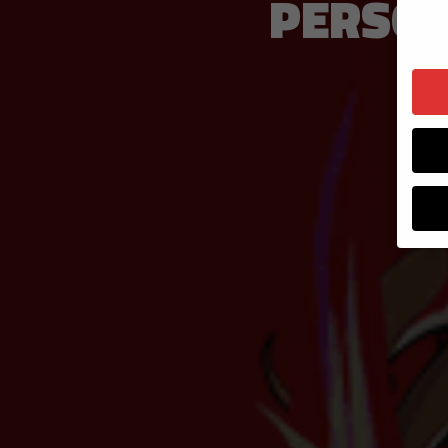
PERSONA
Wenn 
Dien
Erlau
Wir 
Einig
und I