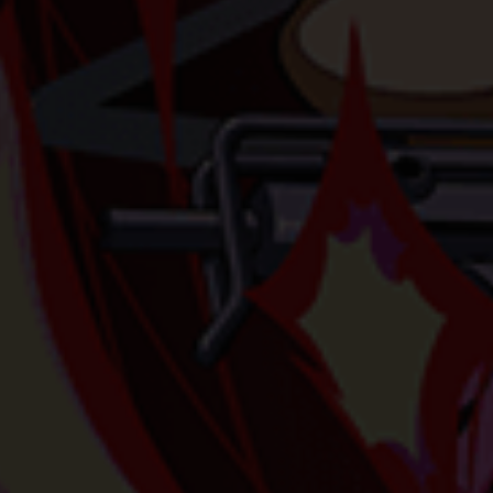
endung Ihrer Daten finden Sie in unserer
Datenschutzerklärung
.
ten Sie, dass aufgrund individueller Einstellungen möglicherwei
 alle Funktionen der Website zur Verfügung stehen.
finden Sie eine Übersicht über alle verwendeten Cookies. Sie kö
Einwilligung zu ganzen Kategorien geben oder sich weitere
rmationen anzeigen lassen und so nur bestimmte Cookies auswä
nnehmen
Speichern
Ablehnen
verwenden Cookies
enziell (1)
nzielle Cookies ermöglichen grundlegende Funktionen und sind für die
andfreie Funktion der Website erforderlich.
Cookie-Informationen anzeigen
erne Medien (7)
lte von Videoplattformen und Social-Media-Plattformen werden
dardmäßig blockiert. Wenn Cookies von externen Medien akzeptiert we
rf der Zugriff auf diese Inhalte keiner manuellen Einwilligung mehr.
Cookie-Informationen anzeigen