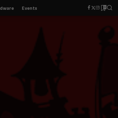
rdware
Events
0