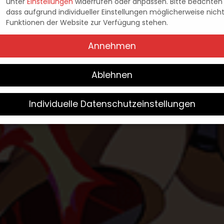
 5 TACTICA: IM TE
unter
Einstellungen
widerrufen oder anpassen.
Bitte beachten 
dass aufgrund individueller Einstellungen möglicherweise nicht
Funktionen der Website zur Verfügung stehen.
Danny
14. November 2023
Posted
Annehmen
by
Ablehnen
Individuelle Datenschutzeinstellungen
Wir verwenden Cookies
Sie unter 16 Jahre alt sind und Ihre Zustimmung zu freiwilligen
sten geben möchten, müssen Sie Ihre Erziehungsberechtigten 
bnis bitten.
verwenden Cookies und andere Technologien auf unserer Websit
e von ihnen sind essenziell, während andere uns helfen, diese W
hre Erfahrung zu verbessern.
Weitere Informationen über die