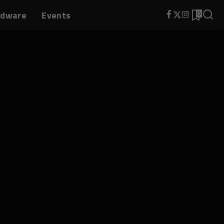
rdware
Events
0