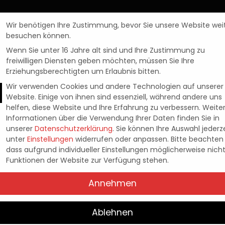
Wir benötigen Ihre Zustimmung, bevor Sie unsere Website wei
besuchen können.
Wenn Sie unter 16 Jahre alt sind und Ihre Zustimmung zu
freiwilligen Diensten geben möchten, müssen Sie Ihre
Erziehungsberechtigten um Erlaubnis bitten.
Wir verwenden Cookies und andere Technologien auf unserer
Website. Einige von ihnen sind essenziell, während andere uns
helfen, diese Website und Ihre Erfahrung zu verbessern.
Weite
News
: VORSTELLUNG DE
Informationen über die Verwendung Ihrer Daten finden Sie in
unserer
Datenschutzerklärung
.
Sie können Ihre Auswahl jederze
unter
Einstellungen
widerrufen oder anpassen.
Bitte beachten 
ACKIERUNGS-EDITO
dass aufgrund individueller Einstellungen möglicherweise nicht
Funktionen der Website zur Verfügung stehen.
Annehmen
Pascal Kaap
20. August 2021
Posted
by
Ablehnen