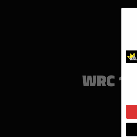
WRC 10
L