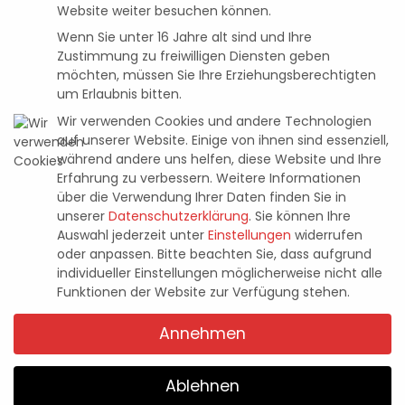
Website weiter besuchen können.
Wenn Sie unter 16 Jahre alt sind und Ihre
Zustimmung zu freiwilligen Diensten geben
möchten, müssen Sie Ihre Erziehungsberechtigten
um Erlaubnis bitten.
Wir verwenden Cookies und andere Technologien
Like a Dragon: Ishin! – Abenteuer-
auf unserer Website. Einige von ihnen sind essenziell,
während andere uns helfen, diese Website und Ihre
Trailer veröffentlicht
Erfahrung zu verbessern.
Weitere Informationen
über die Verwendung Ihrer Daten finden Sie in
Ali Celik
30. Januar 2023
Posted
unserer
Datenschutzerklärung
.
Sie können Ihre
by
Auswahl jederzeit unter
Einstellungen
widerrufen
oder anpassen.
Bitte beachten Sie, dass aufgrund
individueller Einstellungen möglicherweise nicht alle
Funktionen der Website zur Verfügung stehen.
Annehmen
Ablehnen