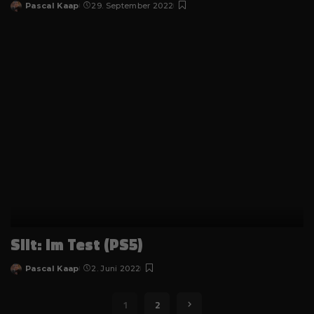
Pascal Kaap
29. September 2022
Informationen helfen uns zu verstehen, wie unsere Besucher
Posted
unsere Website nutzen.
by
Cookie-Informationen anzeigen
Datenschutzerklärung
Impressum
Silt: im Test (PS5)
Pascal Kaap
2. Juni 2022
Posted
by
1
2