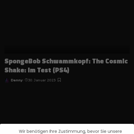
SpongeBob Schwammkopf: The Cosmic
Shake: im Test (PS4)
Danny
30. Januar 2023
Posted
by
Wir benötigen Ihre Zustimmung, bevor Sie unsere